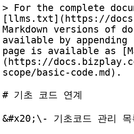
> For the complete docu
[llms.txt](https://docs
Markdown versions of do
available by appending 
page is available as [M
(https://docs.bizplay.c
scope/basic-code.md).

# 기초 코드 연계

&#x20;\- 기초코드 관리 목