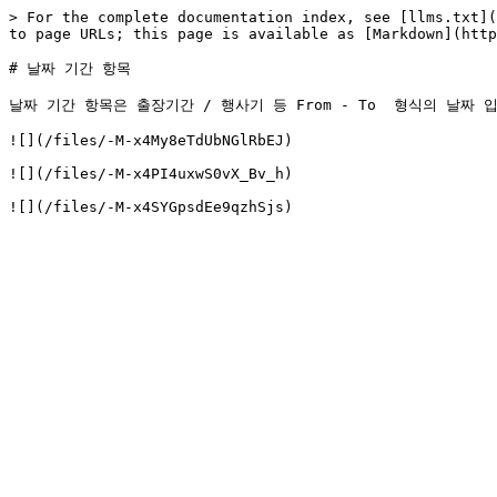
> For the complete documentation index, see [llms.txt](
to page URLs; this page is available as [Markdown](http
# 날짜 기간 항목

날짜 기간 항목은 출장기간 / 행사기 등 From - To  형식의 날짜
![](/files/-M-x4My8eTdUbNGlRbEJ)

![](/files/-M-x4PI4uxwS0vX_Bv_h)
