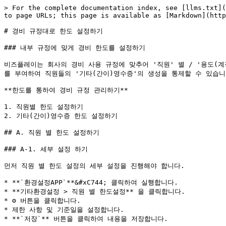
> For the complete documentation index, see [llms.txt](
to page URLs; this page is available as [Markdown](http
# 경비 규정대로 한도 설정하기

### 내부 규정에 맞게 경비 한도를 설정하기

비즈플레이는 회사의 경비 사용 규정에 맞추어 '직원' 별 / '용도(계
를 부여하여 직원들의 '기타(간이)영수증'의 생성을 통제할 수 있습니다
**한도를 통하여 경비 규정 관리하기**

1. 직원별 한도 설정하기

2. 기타(간이)영수증 한도 설정하기

## A. 직원 별 한도 설정하기

### A-1. 세부 설정 하기

먼저 직원 별 한도 설정의 세부 설정을 진행해야 합니다.

* **`환경설정APP`**&#xC744; 클릭하여 실행합니다.

* **기타환경설정 > 직원 별 한도설정** 을 클릭합니다.

* ⚙️ 버튼을 클릭합니다.

* 제한 사항 및 기준일을 설정합니다.

* **`저장`** 버튼을 클릭하여 내용을 저장합니다.
