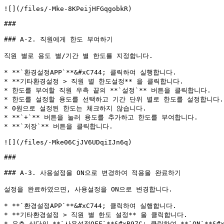
![](/files/-Mke-8KPeijHFGqgobkR)

###

### A-2. 직원에게 한도 부여하기

직원 별로 용도 별/기간 별 한도를 지정합니다.

* **`환경설정APP`**&#xC744; 클릭하여 실행합니다.

* **기타환경설정 > 직원 별 한도설정** 을 클릭합니다.

* 한도를 부여할 직원 우측 끝의 **`설정`** 버튼을 클릭합니다.

* 한도를 설정할 용도를 선택하고 기간 단위 별로 한도를 설정합니다.

* 0원으로 설정된 한도는 체크하지 않습니다.

* **`+`** 버튼을 눌러 용도를 추가하고 한도를 부여합니다.

* **`저장`** 버튼을 클릭합니다.

![](/files/-Mke06CjJV6UDqiIJn6q)

###

### A-3. 사용설정을 ON으로 변경하여 적용을 완료하기

설정을 완료하였으면, 사용설정을 ON으로 변경합니다.

* **`환경설정APP`**&#xC744; 클릭하여 실행합니다.

* **기타환경설정 > 직원 별 한도 설정** 을 클릭합니다.

* 우측 상단의 **`사용설정OFF`**&#xB97C; 클릭하여 **`ON`**&#