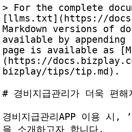
> For the complete docu
[llms.txt](https://docs
Markdown versions of do
available by appending 
page is available as [M
(https://docs.bizplay.c
bizplay/tips/tip.md).

# 경비지급관리가 더욱 편해지
경비지급관리APP 이용 시, 
을 소개하고자 합니다.
